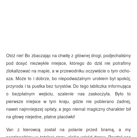
Otóż nie! Bo zbaczając na chwilę z głównej drogi, podjechaliśmy
pod dosyć niezwykłe miejsce, którego do dziś nie potrafimy
zlokalizować na mapie, a w przewodniku oczywiście o tym cicho-
sza. Może to i dobrze, bo niepodważalnym urokiem był spokój,
przyroda i ta pustka bez turystów. Do tego tabliczka informująca
o bezpłatnym wejściu, szalenie nas zaskoczyła. Było to
pierwsze miejsce w tym kraju, gdzie nie pobierano żadnej,
nawet najmniejszej opłaty, a jego niemal magiczny charakter bił
na głowę niejedne, płatne placówki!
Van z kierowcą został na polanie przed bramą, a my
poczłapaliśmy w totalnej ciszy, alejką wśród drzew. Powitał nas