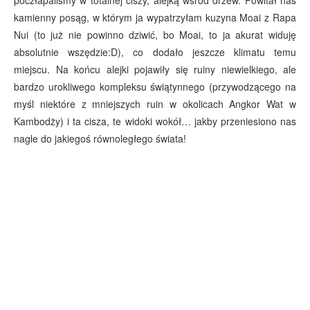
kamienny posąg, w którym ja wypatrzyłam kuzyna Moai z Rapa
Nui (to już nie powinno dziwić, bo Moai, to ja akurat widuję
absolutnie wszędzie:D), co dodało jeszcze klimatu temu
miejscu. Na końcu alejki pojawiły się ruiny niewielkiego, ale
bardzo urokliwego kompleksu świątynnego (przywodzącego na
myśl niektóre z mniejszych ruin w okolicach Angkor Wat w
Kambodży) i ta cisza, te widoki wokół… jakby przeniesiono nas
nagle do jakiegoś równoległego świata!