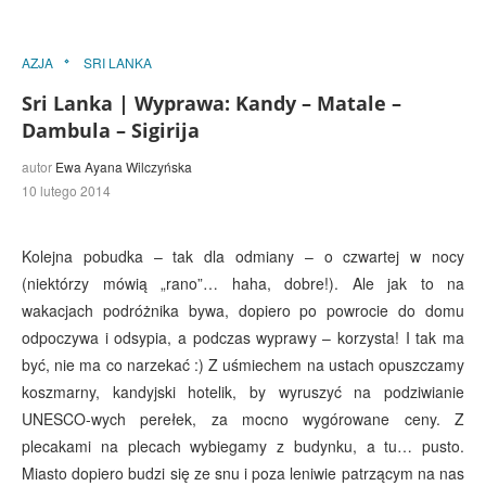
AZJA
SRI LANKA
Sri Lanka | Wyprawa: Kandy – Matale –
Dambula – Sigirija
autor
Ewa Ayana Wilczyńska
10 lutego 2014
Kolejna pobudka – tak dla odmiany – o czwartej w nocy
(niektórzy mówią „rano”… haha, dobre!). Ale jak to na
wakacjach podróżnika bywa, dopiero po powrocie do domu
odpoczywa i odsypia, a podczas wyprawy – korzysta! I tak ma
być, nie ma co narzekać :) Z uśmiechem na ustach opuszczamy
koszmarny, kandyjski hotelik, by wyruszyć na podziwianie
UNESCO-wych perełek, za mocno wygórowane ceny. Z
plecakami na plecach wybiegamy z budynku, a tu… pusto.
Miasto dopiero budzi się ze snu i poza leniwie patrzącym na nas