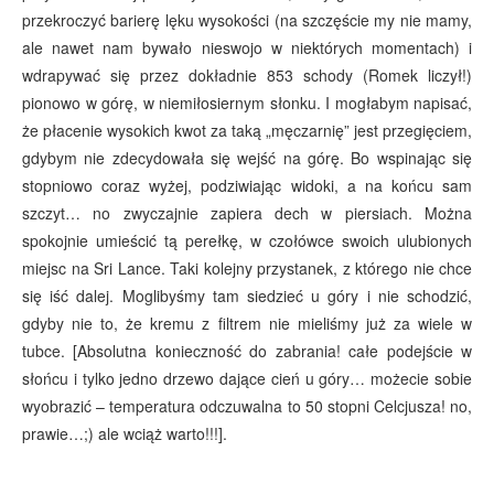
przekroczyć barierę lęku wysokości (na szczęście my nie mamy,
ale nawet nam bywało nieswojo w niektórych momentach) i
wdrapywać się przez dokładnie 853 schody (Romek liczył!)
pionowo w górę, w niemiłosiernym słonku. I mogłabym napisać,
że płacenie wysokich kwot za taką „męczarnię” jest przegięciem,
gdybym nie zdecydowała się wejść na górę. Bo wspinając się
stopniowo coraz wyżej, podziwiając widoki, a na końcu sam
szczyt… no zwyczajnie zapiera dech w piersiach. Można
spokojnie umieścić tą perełkę, w czołówce swoich ulubionych
miejsc na Sri Lance. Taki kolejny przystanek, z którego nie chce
się iść dalej. Moglibyśmy tam siedzieć u góry i nie schodzić,
gdyby nie to, że kremu z filtrem nie mieliśmy już za wiele w
tubce. [Absolutna konieczność do zabrania! całe podejście w
słońcu i tylko jedno drzewo dające cień u góry… możecie sobie
wyobrazić – temperatura odczuwalna to 50 stopni Celcjusza! no,
prawie…;) ale wciąż warto!!!].