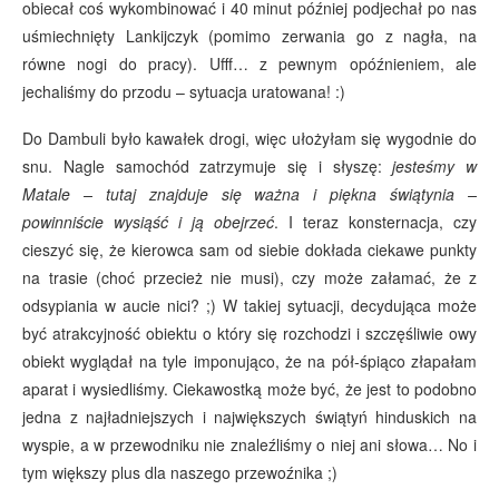
obiecał coś wykombinować i 40 minut później podjechał po nas
uśmiechnięty Lankijczyk (pomimo zerwania go z nagła, na
równe nogi do pracy). Ufff… z pewnym opóźnieniem, ale
jechaliśmy do przodu – sytuacja uratowana! :)
Do Dambuli było kawałek drogi, więc ułożyłam się wygodnie do
snu. Nagle samochód zatrzymuje się i słyszę:
jesteśmy w
Matale – tutaj znajduje się ważna i piękna świątynia –
powinniście wysiąść i ją obejrzeć
. I teraz konsternacja, czy
cieszyć się, że kierowca sam od siebie dokłada ciekawe punkty
na trasie (choć przecież nie musi), czy może załamać, że z
odsypiania w aucie nici? ;) W takiej sytuacji, decydująca może
być atrakcyjność obiektu o który się rozchodzi i szczęśliwie owy
obiekt wyglądał na tyle imponująco, że na pół-śpiąco złapałam
aparat i wysiedliśmy. Ciekawostką może być, że jest to podobno
jedna z najładniejszych i największych świątyń hinduskich na
wyspie, a w przewodniku nie znaleźliśmy o niej ani słowa… No i
tym większy plus dla naszego przewoźnika ;)