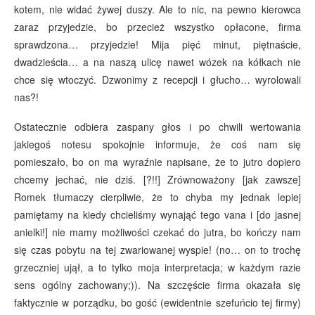
kotem, nie widać żywej duszy. Ale to nic, na pewno kierowca
zaraz przyjedzie, bo przecież wszystko opłacone, firma
sprawdzona… przyjedzie! Mija pięć minut, piętnaście,
dwadzieścia… a na naszą ulicę nawet wózek na kółkach nie
chce się wtoczyć. Dzwonimy z recepcji i głucho… wyrolowali
nas?!
Ostatecznie odbiera zaspany głos i po chwili wertowania
jakiegoś notesu spokojnie informuje, że coś nam się
pomieszało, bo on ma wyraźnie napisane, że to jutro dopiero
chcemy jechać, nie dziś. [?!!] Zrównoważony [jak zawsze]
Romek tłumaczy cierpliwie, że to chyba my jednak lepiej
pamiętamy na kiedy chcieliśmy wynająć tego vana i [do jasnej
anielki!] nie mamy możliwości czekać do jutra, bo kończy nam
się czas pobytu na tej zwariowanej wyspie! (no… on to trochę
grzeczniej ujął, a to tylko moja interpretacja; w każdym razie
sens ogólny zachowany;)). Na szczęście firma okazała się
faktycznie w porządku, bo gość (ewidentnie szefuńcio tej firmy)