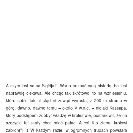
A czym jest sama Sigirija? Warto poznać całą historię, bo jest
naprawdę ciekawa. Ale chcąc tak skrótowo, to na wzniesieniu,
które sobie tak ni stąd ni zowąd wyrasta, z 200 m stromo w
górę, dawno, dawno temu – około V w.n.e. – niejaki Kassapa,
który podstępem zdobył władzę w królestwie, postanowił, że na
szczycie tej skały chce mieć pałac. A co! Kto złemu królowi
zabroni?! ;) W każdym razie, w ogromnych trudach powstała