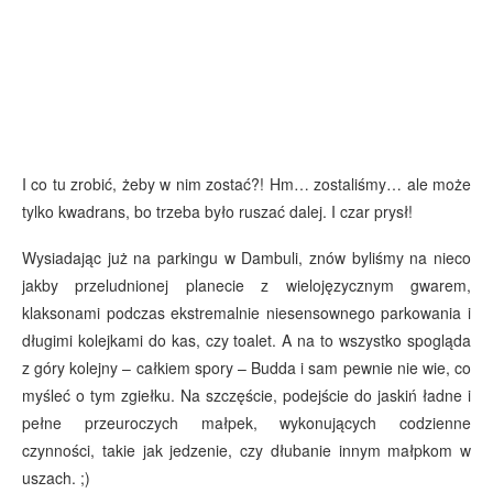
I co tu zrobić, żeby w nim zostać?! Hm… zostaliśmy… ale może
tylko kwadrans, bo trzeba było ruszać dalej. I czar prysł!
Wysiadając już na parkingu w Dambuli, znów byliśmy na nieco
jakby przeludnionej planecie z wielojęzycznym gwarem,
klaksonami podczas ekstremalnie niesensownego parkowania i
długimi kolejkami do kas, czy toalet. A na to wszystko spogląda
z góry kolejny – całkiem spory – Budda i sam pewnie nie wie, co
myśleć o tym zgiełku. Na szczęście, podejście do jaskiń ładne i
pełne przeuroczych małpek, wykonujących codzienne
czynności, takie jak jedzenie, czy dłubanie innym małpkom w
uszach. ;)