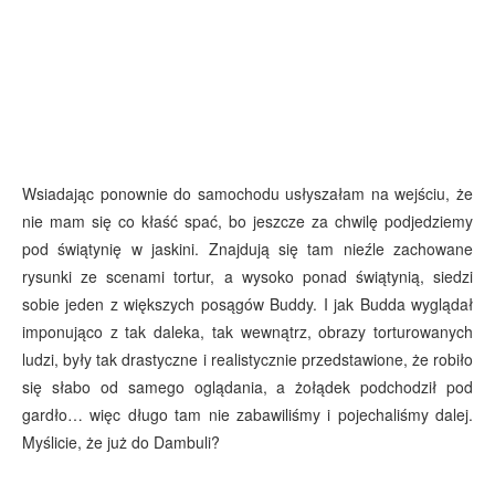
Wsiadając ponownie do samochodu usłyszałam na wejściu, że
nie mam się co kłaść spać, bo jeszcze za chwilę podjedziemy
pod świątynię w jaskini. Znajdują się tam nieźle zachowane
rysunki ze scenami tortur, a wysoko ponad świątynią, siedzi
sobie jeden z większych posągów Buddy. I jak Budda wyglądał
imponująco z tak daleka, tak wewnątrz, obrazy torturowanych
ludzi, były tak drastyczne i realistycznie przedstawione, że robiło
się słabo od samego oglądania, a żołądek podchodził pod
gardło… więc długo tam nie zabawiliśmy i pojechaliśmy dalej.
Myślicie, że już do Dambuli?