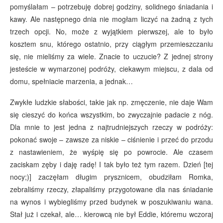
pomyślałam – potrzebuję dobrej godziny, solidnego śniadania i
kawy. Ale następnego dnia nie mogłam liczyć na żadną z tych
trzech opcji. No, może z wyjątkiem pierwszej, ale to było
kosztem snu, którego ostatnio, przy ciągłym przemieszczaniu
się, nie mieliśmy za wiele. Znacie to uczucie? Z jednej strony
jesteście w wymarzonej podróży, ciekawym miejscu, z dala od
domu, spełniacie marzenia, a jednak…
Zwykłe ludzkie słabości, takie jak np. zmęczenie, nie daje Wam
się cieszyć do końca wszystkim, bo zwyczajnie padacie z nóg.
Dla mnie to jest jedna z najtrudniejszych rzeczy w podróży:
pokonać swoje – zawsze za niskie – ciśnienie i przeć do przodu
z nastawieniem, że wyśpię się po powrocie. Ale czasem
zaciskam zęby i daję radę! I tak było też tym razem. Dzień [tej
nocy;)] zaczęłam długim prysznicem, obudziłam Romka,
zebraliśmy rzeczy, złapaliśmy przygotowane dla nas śniadanie
na wynos i wybiegliśmy przed budynek w poszukiwaniu wana.
Stał już i czekał, ale… kierowcą nie był Eddie, któremu wczoraj