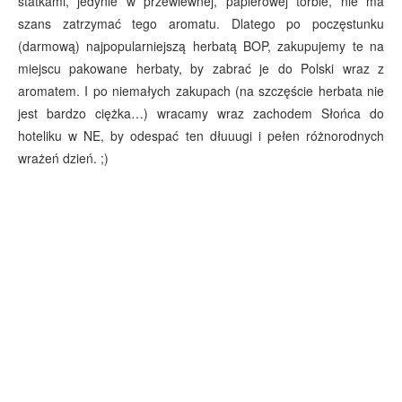
statkami, jedynie w przewiewnej, papierowej torbie, nie ma
szans zatrzymać tego aromatu. Dlatego po poczęstunku
(darmową) najpopularniejszą herbatą BOP, zakupujemy te na
miejscu pakowane herbaty, by zabrać je do Polski wraz z
aromatem. I po niemałych zakupach (na szczęście herbata nie
jest bardzo ciężka…) wracamy wraz zachodem Słońca do
hoteliku w NE, by odespać ten dłuuugi i pełen różnorodnych
wrażeń dzień. ;)