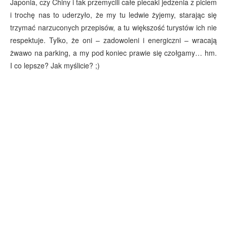
Japonia, czy Chiny i tak przemycili całe plecaki jedzenia z piciem
i trochę nas to uderzyło, że my tu ledwie żyjemy, starając się
trzymać narzuconych przepisów, a tu większość turystów ich nie
respektuje. Tylko, że oni – zadowoleni i energiczni – wracają
żwawo na parking, a my pod koniec prawie się czołgamy… hm.
I co lepsze? Jak myślicie? ;)