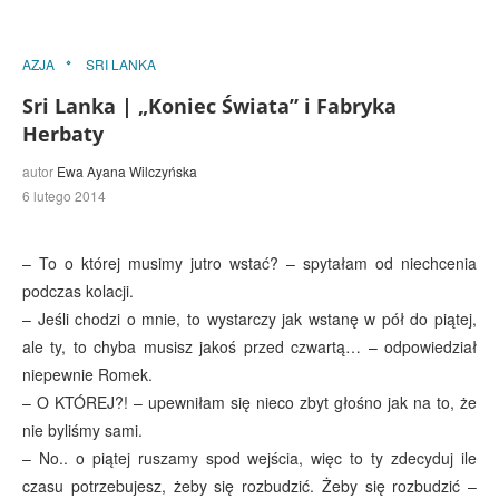
AZJA
SRI LANKA
Sri Lanka | „Koniec Świata” i Fabryka
Herbaty
autor
Ewa Ayana Wilczyńska
6 lutego 2014
– To o której musimy jutro wstać? – spytałam od niechcenia
podczas kolacji.
– Jeśli chodzi o mnie, to wystarczy jak wstanę w pół do piątej,
ale ty, to chyba musisz jakoś przed czwartą… – odpowiedział
niepewnie Romek.
– O KTÓREJ?! – upewniłam się nieco zbyt głośno jak na to, że
nie byliśmy sami.
– No.. o piątej ruszamy spod wejścia, więc to ty zdecyduj ile
czasu potrzebujesz, żeby się rozbudzić. Żeby się rozbudzić –