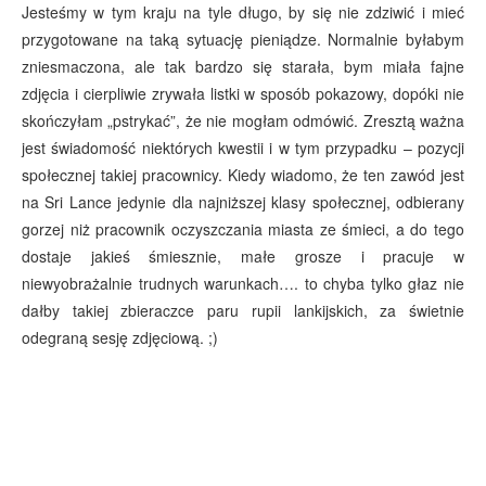
Jesteśmy w tym kraju na tyle długo, by się nie zdziwić i mieć
przygotowane na taką sytuację pieniądze. Normalnie byłabym
zniesmaczona, ale tak bardzo się starała, bym miała fajne
zdjęcia i cierpliwie zrywała listki w sposób pokazowy, dopóki nie
skończyłam „pstrykać”, że nie mogłam odmówić. Zresztą ważna
jest świadomość niektórych kwestii i w tym przypadku – pozycji
społecznej takiej pracownicy. Kiedy wiadomo, że ten zawód jest
na Sri Lance jedynie dla najniższej klasy społecznej, odbierany
gorzej niż pracownik oczyszczania miasta ze śmieci, a do tego
dostaje jakieś śmiesznie, małe grosze i pracuje w
niewyobrażalnie trudnych warunkach…. to chyba tylko głaz nie
dałby takiej zbieraczce paru rupii lankijskich, za świetnie
odegraną sesję zdjęciową. ;)