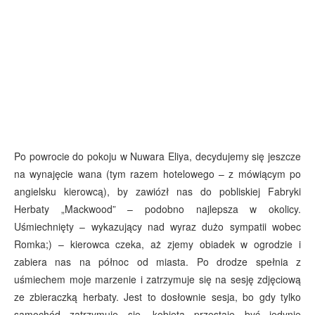
Po powrocie do pokoju w Nuwara Eliya, decydujemy się jeszcze
na wynajęcie wana (tym razem hotelowego – z mówiącym po
angielsku kierowcą), by zawiózł nas do pobliskiej Fabryki
Herbaty „Mackwood” – podobno najlepsza w okolicy.
Uśmiechnięty – wykazujący nad wyraz dużo sympatii wobec
Romka;) – kierowca czeka, aż zjemy obiadek w ogrodzie i
zabiera nas na północ od miasta. Po drodze spełnia z
uśmiechem moje marzenie i zatrzymuje się na sesję zdjęciową
ze zbieraczką herbaty. Jest to dosłownie sesja, bo gdy tylko
samochód zatrzymuje się, kobieta przestaje być jedynie