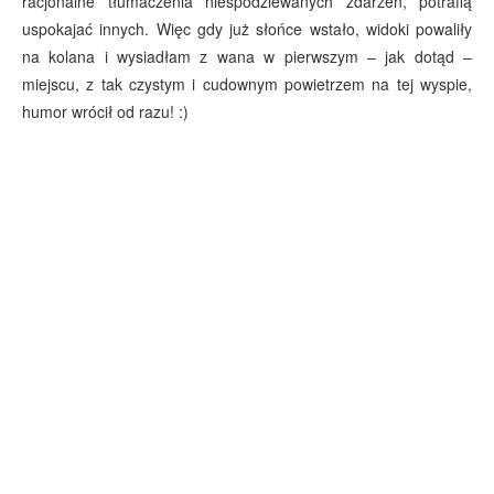
racjonalne tłumaczenia niespodziewanych zdarzeń, potrafią
uspokajać innych. Więc gdy już słońce wstało, widoki powaliły
na kolana i wysiadłam z wana w pierwszym – jak dotąd –
miejscu, z tak czystym i cudownym powietrzem na tej wyspie,
humor wrócił od razu! :)