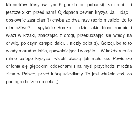
kilometrów trasy (w tym 5 godzin od pobudki) za nami… i
jeszcze 2 km przed nami! Oj dopada pewien kryzys. Ja – idąc –
dosłownie zasnęłam(!) chyba ze dwa razy (serio myślicie, że to
niemożliwe? – spytajcie Romka – idzie takie blond-zombie i
włazi w krzaki, zbaczając z drogi, przebudzając się wtedy na
chwilę, po czym człapie dalej… niezły odlot!;)). Gorzej, bo to to
wtedy marudne takie, spowalniające i w ogóle… W każdym razie
mimo całego kryzysu, widoki cieszą jak mało co. Powietrze
chłonie się głębokimi oddechami i na myśl przychodzi mroźna
zima w Polsce, przed którą uciekliśmy. To jest właśnie coś, co
pomaga dotrzeć do celu. ;)