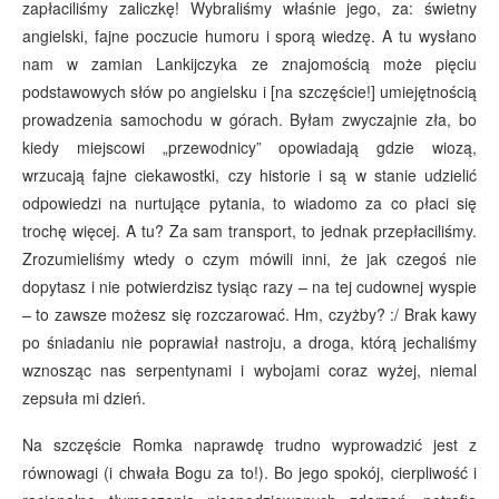
zapłaciliśmy zaliczkę! Wybraliśmy właśnie jego, za: świetny
angielski, fajne poczucie humoru i sporą wiedzę. A tu wysłano
nam w zamian Lankijczyka ze znajomością może pięciu
podstawowych słów po angielsku i [na szczęście!] umiejętnością
prowadzenia samochodu w górach. Byłam zwyczajnie zła, bo
kiedy miejscowi „przewodnicy” opowiadają gdzie wiozą,
wrzucają fajne ciekawostki, czy historie i są w stanie udzielić
odpowiedzi na nurtujące pytania, to wiadomo za co płaci się
trochę więcej. A tu? Za sam transport, to jednak przepłaciliśmy.
Zrozumieliśmy wtedy o czym mówili inni, że jak czegoś nie
dopytasz i nie potwierdzisz tysiąc razy – na tej cudownej wyspie
– to zawsze możesz się rozczarować. Hm, czyżby? :/ Brak kawy
po śniadaniu nie poprawiał nastroju, a droga, którą jechaliśmy
wznosząc nas serpentynami i wybojami coraz wyżej, niemal
zepsuła mi dzień.
Na szczęście Romka naprawdę trudno wyprowadzić jest z
równowagi (i chwała Bogu za to!). Bo jego spokój, cierpliwość i