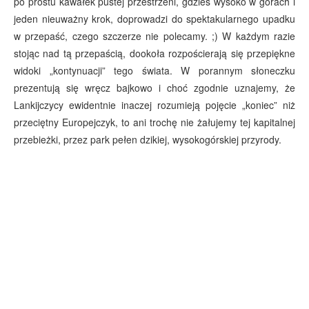
po prostu kawałek pustej przestrzeni, gdzieś wysoko w górach i
jeden nieuważny krok, doprowadzi do spektakularnego upadku
w przepaść, czego szczerze nie polecamy. ;) W każdym razie
stojąc nad tą przepaścią, dookoła rozpościerają się przepiękne
widoki „kontynuacji” tego świata. W porannym słoneczku
prezentują się wręcz bajkowo i choć zgodnie uznajemy, że
Lankijczycy ewidentnie inaczej rozumieją pojęcie „koniec” niż
przeciętny Europejczyk, to ani trochę nie żałujemy tej kapitalnej
przebieżki, przez park pełen dzikiej, wysokogórskiej przyrody.