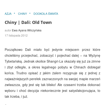
AZJA
CHINY
DOOKOŁA ŚWIATA
Chiny | Dali: Old Town
autor
Ewa Ayana Wilczyńska
17 listopada 2012
Początkowo Dali miało być jedynie miejscem przez które
chcieliśmy przejechać, zobaczyć i pojechać dalej – na Wyżynę
Tybetańską. Jednak okolice Shangri-La okazały się już za zimne
i zbyt odległe, a okres legalnego pobytu w Chinach dobiegał
końca. Trudno opisać z jakim żalem rezygnuje się z jednej z
najważniejszych perełek zaznaczonych na swojej mapie marzeń
zwłaszcza, gdy jest się tak blisko! Ale czasami trzeba dokonać
wyboru i choć decyzja niekoniecznie jest satysfakcjonująca, to
tak trzeba, i już.