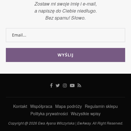
Zostaw mi swoje imię i e-mail,
a napiszę do Ciebie niedługo.
Bez spamu! Słowo.
Kontakt
Współpraca
Mapa podróży
Regulamin sklepu
Polityka prywatności
Wszystkie wpisy
Copyright @ 2026 Ewa Ayana Wilczyńska | EwAway. All Right Reserved.