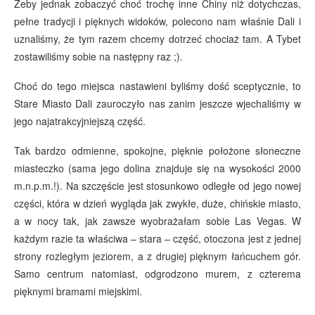
Żeby jednak zobaczyć choć trochę inne Chiny niż dotychczas,
pełne tradycji i pięknych widoków, polecono nam właśnie Dali i
uznaliśmy, że tym razem chcemy dotrzeć chociaż tam. A Tybet
zostawiliśmy sobie na następny raz ;).
Choć do tego miejsca nastawieni byliśmy dość sceptycznie, to
Stare Miasto Dali zauroczyło nas zanim jeszcze wjechaliśmy w
jego najatrakcyjniejszą część.
Tak bardzo odmienne, spokojne, pięknie położone słoneczne
miasteczko (sama jego dolina znajduje się na wysokości 2000
m.n.p.m.!). Na szczęście jest stosunkowo odległe od jego nowej
części, która w dzień wygląda jak zwykłe, duże, chińskie miasto,
a w nocy tak, jak zawsze wyobrażałam sobie Las Vegas. W
każdym razie ta właściwa – stara – część, otoczona jest z jednej
strony rozległym jeziorem, a z drugiej pięknym łańcuchem gór.
Samo centrum natomiast, odgrodzono murem, z czterema
pięknymi bramami miejskimi.