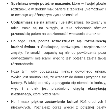
Spełniasz swoje potężne marzenie
, które w Twojej głowie
roztrzaskuje w drobny mak barierę z tabliczką „niemożliwe” i
to owocuje w późniejszym życiu kolosalnie!
Uodparniasz się na zmiany
i uelastyczniasz, bo zmiany w
takiej trasie są na okrągło, a taka odporność również
przenosi się potem na codzienność i wzmacnia charakter!
Do tego, całą podróż
rozkoszujesz się rozmaitością
kuchni świata
. ♥ Smakujesz, porównujesz i rozpieszczasz
zmysły. Te smaki i zapachy są nie do powtórzenia poza
odwiedzanymi miejscami, więc to jest potężna zaleta takiej
różnorodności.
Poza tym, gdy opuszczasz miejsce dowolnego urlopu,
zwykle jest smutno i żal, że wracasz do domu i przygoda się
kończy. W takiej podróży ta przygoda się niemal nie kończy,
więc i smutek jest przyćmiony
ciągłą ekscytacją
nieznanego
, które przed nami.
No i masz
piękne zestawienie kultur
! Różnorodnych i
niezwykłych. Poznajesz coraz więcej z potężnej palety