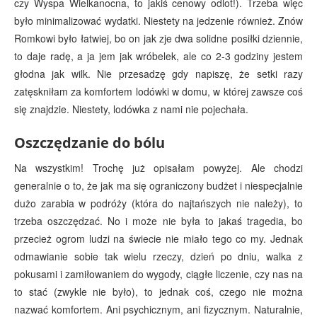
czy Wyspa Wielkanocna, to jakiś cenowy odlot!). Trzeba więc
było minimalizować wydatki. Niestety na jedzenie również. Znów
Romkowi było łatwiej, bo on jak zje dwa solidne posiłki dziennie,
to daje radę, a ja jem jak wróbelek, ale co 2-3 godziny jestem
głodna jak wilk. Nie przesadzę gdy napiszę, że setki razy
zatęskniłam za komfortem lodówki w domu, w której zawsze coś
się znajdzie. Niestety, lodówka z nami nie pojechała.
Oszczędzanie do bólu
Na wszystkim! Trochę już opisałam powyżej. Ale chodzi
generalnie o to, że jak ma się ograniczony budżet i niespecjalnie
dużo zarabia w podróży (która do najtańszych nie należy), to
trzeba oszczędzać. No i może nie była to jakaś tragedia, bo
przecież ogrom ludzi na świecie nie miało tego co my. Jednak
odmawianie sobie tak wielu rzeczy, dzień po dniu, walka z
pokusami i zamiłowaniem do wygody, ciągłe liczenie, czy nas na
to stać (zwykle nie było), to jednak coś, czego nie można
nazwać komfortem. Ani psychicznym, ani fizycznym. Naturalnie,