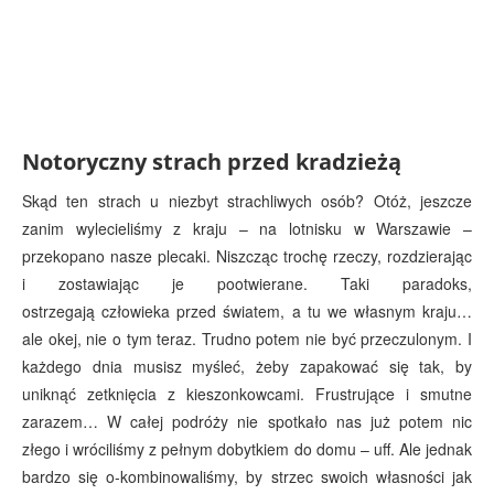
Notoryczny strach przed kradzieżą
Skąd ten strach u niezbyt strachliwych osób? Otóż, jeszcze
zanim wylecieliśmy z kraju – na lotnisku w Warszawie –
przekopano nasze plecaki. Niszcząc trochę rzeczy, rozdzierając
i zostawiając je pootwierane. Taki paradoks,
ostrzegają człowieka przed światem, a tu we własnym kraju…
ale okej, nie o tym teraz. Trudno potem nie być przeczulonym. I
każdego dnia musisz myśleć, żeby zapakować się tak, by
uniknąć zetknięcia z kieszonkowcami. Frustrujące i smutne
zarazem… W całej podróży nie spotkało nas już potem nic
złego i wróciliśmy z pełnym dobytkiem do domu – uff. Ale jednak
bardzo się o-kombinowaliśmy, by strzec swoich własności jak