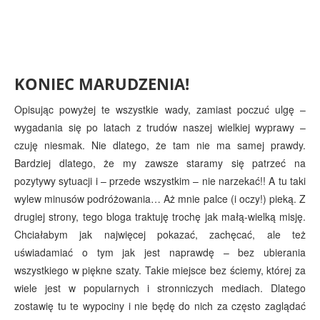
KONIEC MARUDZENIA!
Opisując powyżej te wszystkie wady, zamiast poczuć ulgę –
wygadania się po latach z trudów naszej wielkiej wyprawy –
czuję niesmak. Nie dlatego, że tam nie ma samej prawdy.
Bardziej dlatego, że my zawsze staramy się patrzeć na
pozytywy sytuacji i – przede wszystkim – nie narzekać!! A tu taki
wylew minusów podróżowania… Aż mnie palce (i oczy!) pieką. Z
drugiej strony, tego bloga traktuję trochę jak małą-wielką misję.
Chciałabym jak najwięcej pokazać, zachęcać, ale też
uświadamiać o tym jak jest naprawdę – bez ubierania
wszystkiego w piękne szaty. Takie miejsce bez ściemy, której za
wiele jest w popularnych i stronniczych mediach. Dlatego
zostawię tu te wypociny i nie będę do nich za często zaglądać