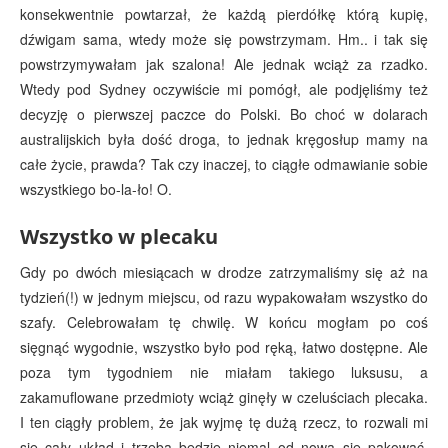
konsekwentnie powtarzał, że każdą pierdółkę którą kupię,
dźwigam sama, wtedy może się powstrzymam. Hm.. i tak się
powstrzymywałam jak szalona! Ale jednak wciąż za rzadko.
Wtedy pod Sydney oczywiście mi pomógł, ale podjęliśmy też
decyzję o pierwszej paczce do Polski. Bo choć w dolarach
australijskich była dość droga, to jednak kręgosłup mamy na
całe życie, prawda? Tak czy inaczej, to ciągłe odmawianie sobie
wszystkiego bo-la-ło! O.
Wszystko w plecaku
Gdy po dwóch miesiącach w drodze zatrzymaliśmy się aż na
tydzień(!) w jednym miejscu, od razu wypakowałam wszystko do
szafy. Celebrowałam tę chwilę. W końcu mogłam po coś
sięgnąć wygodnie, wszystko było pod ręką, łatwo dostępne. Ale
poza tym tygodniem nie miałam takiego luksusu, a
zakamuflowane przedmioty wciąż ginęły w czeluściach plecaka.
I ten ciągły problem, że jak wyjmę tę dużą rzecz, to rozwali mi
się cały układ i trzeba będzie niemal od nowa się pakować.