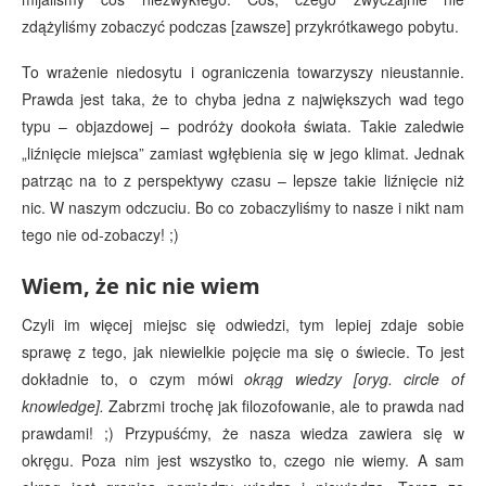
zdążyliśmy zobaczyć podczas [zawsze] przykrótkawego pobytu.
To wrażenie niedosytu i ograniczenia towarzyszy nieustannie.
Prawda jest taka, że to chyba jedna z największych wad tego
typu – objazdowej – podróży dookoła świata. Takie zaledwie
„liźnięcie miejsca” zamiast wgłębienia się w jego klimat. Jednak
patrząc na to z perspektywy czasu – lepsze takie liźnięcie niż
nic. W naszym odczuciu. Bo co zobaczyliśmy to nasze i nikt nam
tego nie od-zobaczy! ;)
Wiem, że nic nie wiem
Czyli im więcej miejsc się odwiedzi, tym lepiej zdaje sobie
sprawę z tego, jak niewielkie pojęcie ma się o świecie. To jest
dokładnie to, o czym mówi
okrąg wiedzy [oryg. circle of
knowledge].
Zabrzmi trochę jak filozofowanie, ale to prawda nad
prawdami! ;) Przypuśćmy, że nasza wiedza zawiera się w
okręgu. Poza nim jest wszystko to, czego nie wiemy. A sam