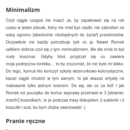
Minimalizm
Czyli ciągle czegoś nie masz! Ja, by zapakować się na rok
czasu w jeden plecak, który nie miał być ciężki, nie zabrałam ze
sobą ogromu [absolutnie niezbędnych do życia!] przedmiotów.
Oczywiście nie każdy potrzebuje tyle co ja. Nawet Romek
całkiem dobrze czuł się z tym minimalizmem. Ale dla mnie to był
mały koszmar. Gdyby ktoś przyjrzał się co zawiera
moja podręczna torebka… to by zrozumiał, że nie było mi lekko.
Do tego, komuś kto kończył szkoły wizerunkowo-kolorystyczne,
kazać ciągle chodzić w tym samym, to jak skazać artystę na
malowanie tylko jednym kolorem. Da się, ale co za ból! I jak
Romek od początku do końca wyprawy przetrwał w 3 [słownie:
trzech!] koszulkach, to ja podczas trasy dokupiłam 2 sukienki i 2
koszulki i szal, bo bym chyba zwariowała! ;)
Pranie ręczne