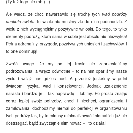
(Ty też tego nie rób!). :)
Ale wiedz, że choć nawarstwiło się trochę tych
wad podróży
dookoła świata
, to wcale nie musimy źle do nich podchodzić. Z
wielu z nich wyciągnęliśmy pozytywne wnioski. Do tego, to tylko
elementy podroży, która sama w sobie jest absolutnie niezwykła!
Pełna adrenaliny, przygody, pozytywnych uniesień i zachwytów. I
to one dominują!
Zwróć uwagę, że my po tej trasie nie zaprzestaliśmy
podróżowania, a wręcz odwrotnie – to na nim oparliśmy nasze
życie i wciąż nas gdzieś nosi. A przecież jesteśmy w pełni
świadomi ryzyka, wad i konsekwencji. Jednak uzależnienie
narasta i bardzo je – tak naprawdę – lubimy. Po prostu znając
coraz lepiej swoje potrzeby, chęci i niechęci, ograniczenia i
zamiłowania, dochodzimy niemal do perfekcji w organizowaniu
tych podróży tak, by te minusy minimalizować i niemal ich już nie
dostrzegać, bądź zwyczajnie eliminować – i to działa!