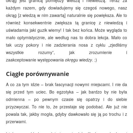
okrąg jest granicą pomiędzy wiedzą i niewiedzą. Teraz za
każdym razem, gdy dowiadujemy się czegoś nowego, nasz
okrąg [z wiedzą w nim zawartą] naturalnie się powiększa. Ale to
również konsekwentnie zwiększa tą granicę z niewiedzą i
uświadamia jaki guzik wiemy! I tak bez końca. Może wygląda to
mało optymistycznie, ale według nas to dobra lekcja. Mało co
tak uczy pokory i nie zadzierania nosa z cyklu „zjedliśmy
wszystkie rozumy”, jak zrozumienie i
zaakceptowanie występowania
okręgu wiedzy
. ;)
Ciągłe porównywanie
A co za tym idzie – brak fascynacji nowymi miejscami. I nie da
się przed tym uciec. Bo egzotyka – jak bardzo by nie była
odmienna – po pewnym czasie się opatrzy i do siebie
przyzwyczai. To nie to, że przestaje się podobać. Ale już nie
powala tak, jakby mogła, gdyby dawkowało się ją po trochu i z
przerwami.