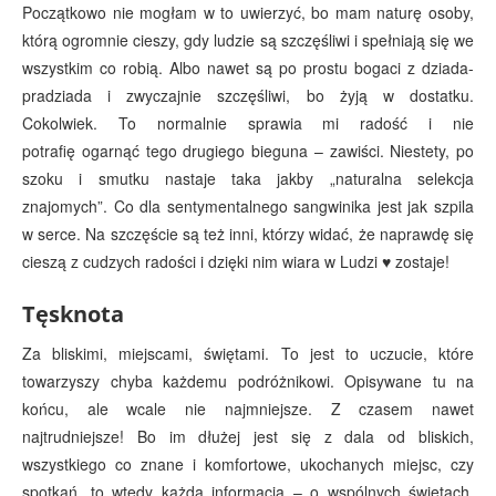
Początkowo nie mogłam w to uwierzyć, bo mam naturę osoby,
którą ogromnie cieszy, gdy ludzie są szczęśliwi i spełniają się we
wszystkim co robią. Albo nawet są po prostu bogaci z dziada-
pradziada i zwyczajnie szczęśliwi, bo żyją w dostatku.
Cokolwiek. To normalnie sprawia mi radość i nie
potrafię ogarnąć tego drugiego bieguna – zawiści. Niestety, po
szoku i smutku nastaje taka jakby „naturalna selekcja
znajomych”. Co dla sentymentalnego sangwinika jest jak szpila
w serce. Na szczęście są też inni, którzy widać, że naprawdę się
cieszą z cudzych radości i dzięki nim wiara w Ludzi ♥ zostaje!
Tęsknota
Za bliskimi, miejscami, świętami. To jest to uczucie, które
towarzyszy chyba każdemu podróżnikowi. Opisywane tu na
końcu, ale wcale nie najmniejsze. Z czasem nawet
najtrudniejsze! Bo im dłużej jest się z dala od bliskich,
wszystkiego co znane i komfortowe, ukochanych miejsc, czy
spotkań, to wtedy każda informacja – o wspólnych świętach,