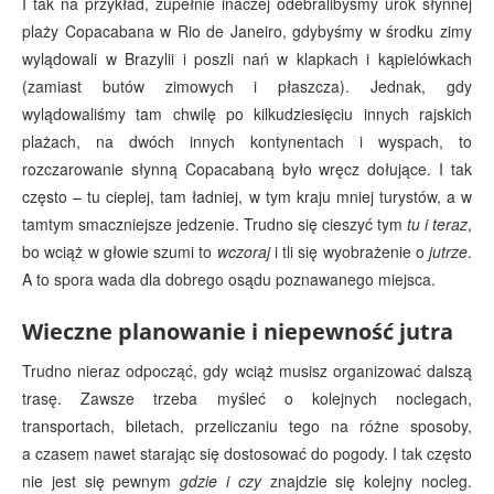
I tak na przykład, zupełnie inaczej odebralibyśmy urok słynnej
plaży Copacabana w Rio de Janeiro, gdybyśmy w środku zimy
wylądowali w Brazylii i poszli nań w klapkach i kąpielówkach
(zamiast butów zimowych i płaszcza). Jednak, gdy
wylądowaliśmy tam chwilę po kilkudziesięciu innych rajskich
plażach, na dwóch innych kontynentach i wyspach, to
rozczarowanie słynną Copacabaną było wręcz dołujące. I tak
często – tu cieplej, tam ładniej, w tym kraju mniej turystów, a w
tamtym smaczniejsze jedzenie. Trudno się cieszyć tym
tu i teraz
,
bo wciąż w głowie szumi to
wczoraj
i tli się wyobrażenie o
jutrze
.
A to spora wada dla dobrego osądu poznawanego miejsca.
Wieczne planowanie i niepewność jutra
Trudno nieraz odpocząć, gdy wciąż musisz organizować dalszą
trasę. Zawsze trzeba myśleć o kolejnych noclegach,
transportach, biletach, przeliczaniu tego na różne sposoby,
a czasem nawet starając się dostosować do pogody. I tak często
nie jest się pewnym
gdzie i czy
znajdzie się kolejny nocleg.