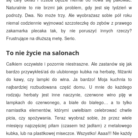
Naturalnie to nie brzmi jak problem, gdy jest się tydzień w
podroży. Dwa. No może trzy. Ale wyobrażasz sobie pół roku
niemal codziennie wyjmować szczoteczkę do zębów z prawego
zakamarka plecaka tak, by nie poruszyć innych rzeczy?
Frustrujące na dłuższą metę. Serio.
To nie życie na salonach
Całkiem oczywiste i pozornie niestraszne. Ale zastanów się jak
bardzo przywykłeś/aś do ulubionego kubka na herbatę, filiżanki
do kawy, czy lampki do wina. Ja bardzo! Moja kuchnia to
najbardziej rozbudowana część domu. U mnie do każdego
rodzaju herbaty jest inne naczynie, czerwone wino piję w
lampkach do czerwonego, a białe do białego… a to tylko
namiastka elementów, którymi uwielbiam celebrować chwile
picia, czy spożywania. Teraz wyobraź sobie, że przez wiele
miesięcy najczęściej piłam (czasem też jadłam) z metalowego
kubka, lub na plastikowej miseczce. Wszystko! Aaaa!!! Nie każdy