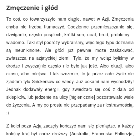
Zmęczenie i głód
To coś, co towarzyszyło nam ciągle, nawet w Azji. Zmęczenia
chyba nie trzeba tłumaczyć. Codzienne przemieszczanie się,
dźwiganie, często pośpiech, krótki sen, upał, brud, problemy –
wiadomo. Taki styl podróży wybraliśmy, więc tego typu doznania
są nieuniknione. Ale głód już pewnie może zaskakiwać,
zwłaszcza na azjatyckiej ziemi. Tyle, że my wciąż byliśmy w
drodze i zwyczajnie często nie było jak jeść. Albo okazji, albo
czasu, albo miejsca. I tak szczerze, to ja przez całe życie nie
zjadłam tylu Snickersów co wtedy. Już bokami nam wychodziły!
Jednak dodawały energii, gdy zwiedzało się coś z dala od
sklepików, lub jedzenie na ulicy [higienicznie] pozostawiało wiele
do życzenia. A my po prostu nie przepadamy za niestrawnością.
;)
Z kolei poza Azją zaczęły kończyć nam się pieniądze, a każdy
kolejny kraj był coraz droższy (Australia, Francuska Polinezja,