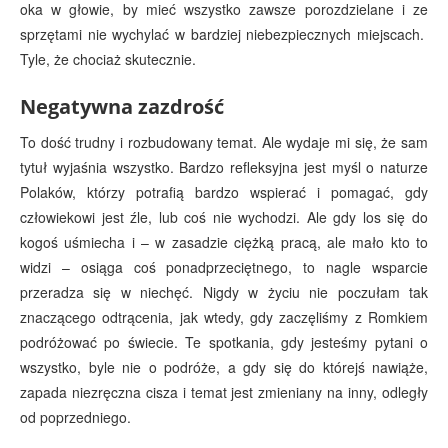
oka w głowie, by mieć wszystko zawsze porozdzielane i ze
sprzętami nie wychylać w bardziej niebezpiecznych miejscach.
Tyle, że chociaż skutecznie.
Negatywna zazdrość
To dość trudny i rozbudowany temat. Ale wydaje mi się, że sam
tytuł wyjaśnia wszystko. Bardzo refleksyjna jest myśl o naturze
Polaków, którzy potrafią bardzo wspierać i pomagać, gdy
człowiekowi jest źle, lub coś nie wychodzi. Ale gdy los się do
kogoś uśmiecha i – w zasadzie ciężką pracą, ale mało kto to
widzi – osiąga coś ponadprzeciętnego, to nagle wsparcie
przeradza się w niechęć. Nigdy w życiu nie poczułam tak
znaczącego odtrącenia, jak wtedy, gdy zaczęliśmy z Romkiem
podróżować po świecie. Te spotkania, gdy jesteśmy pytani o
wszystko, byle nie o podróże, a gdy się do którejś nawiąże,
zapada niezręczna cisza i temat jest zmieniany na inny, odległy
od poprzedniego.