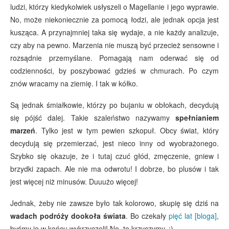
ludzi, którzy kiedykolwiek usłyszeli o Magellanie i jego wyprawie.
No, może niekoniecznie za pomocą łodzi, ale jednak opcja jest
kusząca. A przynajmniej taka się wydaje, a nie każdy analizuje,
czy aby na pewno. Marzenia nie muszą być przecież sensowne i
rozsądnie przemyślane. Pomagają nam oderwać się od
codzienności, by poszybować gdzieś w chmurach. Po czym
znów wracamy na ziemię. I tak w kółko.
Są jednak śmiałkowie, którzy po bujaniu w obłokach, decydują
się pójść dalej. Takie szaleństwo nazywamy
spełnianiem
marzeń
. Tylko jest w tym pewien szkopuł. Obcy świat, który
decydują się przemierzać, jest nieco inny od wyobrażonego.
Szybko się okazuje, że i tutaj czuć głód, zmęczenie, gniew i
brzydki zapach. Ale nie ma odwrotu! I dobrze, bo plusów i tak
jest więcej niż minusów. Duuużo więcej!
Jednak, żeby nie zawsze było tak kolorowo, skupię się dziś na
wadach podróży dookoła świata
. Bo czekały
pięć lat [bloga]
,
byśmy je w końcu wykrzyczeli! No, to krzyczymy. ;)