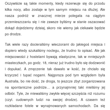
Oczywiście są takie momenty, kiedy rezerwuje się do przodu
kilka nocy, albo zostaje w tym samym miejscu na dłużej. Ale
nasza podróż w znacznej mierze polegała na ciągłym
przemieszczaniu się i nie zawsze byliśmy w stanie oszacować
dokąd dojedziemy dzisiaj, skoro nie wiemy jak ciekawie będzie
po drodze.
Tak wiele razy docieraliśmy wieczorami do jakiegoś miejsca i
dopiero wtedy szukaliśmy noclegu, że trudno to opisać. Ale jak
miejscowości z hostelami bywają elastyczne, tak w mniejszych
miasteczkach, po godz. 18, nieraz już trudno było się dodzwonić
i dopukać. A zmęczenie tak dawało w kość, że chciało się
krzyczeć i tupać nogami. Najgorsza pod tym względem była
Australia, bo nie dość, że droga, to jeszcze zbyt zorganizowana
na spontaniczne podróże… a przynajmniej taki mieliśmy jej
odbiór. Tyle, że miewaliśmy zwykle więcej szczęścia niż rozumu
(czyt. cudownych ludzi na swojej drodze). A czasem też
rozkładane fotele w wynajmowanych samochodach. Da się