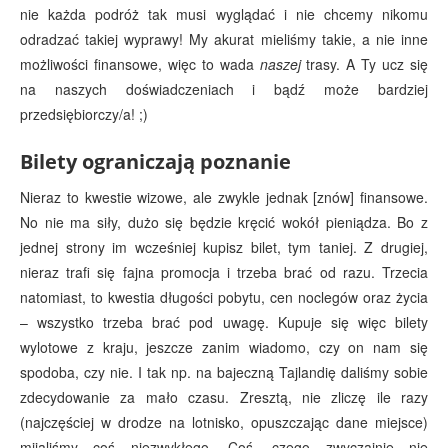
nie każda podróż tak musi wyglądać i nie chcemy nikomu
odradzać takiej wyprawy! My akurat mieliśmy takie, a nie inne
możliwości finansowe, więc to wada
naszej
trasy. A Ty ucz się
na naszych doświadczeniach i bądź może bardziej
przedsiębiorczy/a! ;)
Bilety ograniczają poznanie
Nieraz to kwestie wizowe, ale zwykle jednak [znów] finansowe.
No nie ma siły, dużo się będzie kręcić wokół pieniądza. Bo z
jednej strony im wcześniej kupisz bilet, tym taniej. Z drugiej,
nieraz trafi się fajna promocja i trzeba brać od razu. Trzecia
natomiast, to kwestia długości pobytu, cen noclegów oraz życia
– wszystko trzeba brać pod uwagę. Kupuje się więc bilety
wylotowe z kraju, jeszcze zanim wiadomo, czy on nam się
spodoba, czy nie. I tak np. na bajeczną Tajlandię daliśmy sobie
zdecydowanie za mało czasu. Zresztą, nie zliczę ile razy
(najczęściej w drodze na lotnisko, opuszczając dane miejsce)
mijaliśmy coś niezwykłego. Coś, czego zwyczajnie nie