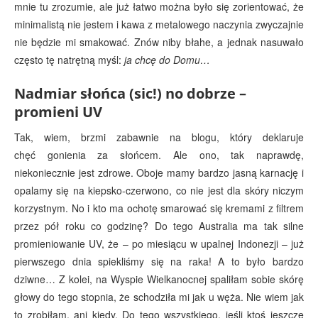
mnie tu zrozumie, ale już łatwo można było się zorientować, że
minimalistą nie jestem i kawa z metalowego naczynia zwyczajnie
nie będzie mi smakować. Znów niby błahe, a jednak nasuwało
często tę natrętną myśl:
ja chcę do Domu…
Nadmiar słońca (sic!) no dobrze –
promieni UV
Tak, wiem, brzmi zabawnie na blogu, który deklaruje
chęć gonienia za słońcem. Ale ono, tak naprawdę,
niekoniecznie jest zdrowe. Oboje mamy bardzo jasną karnację i
opalamy się na kiepsko-czerwono, co nie jest dla skóry niczym
korzystnym. No i kto ma ochotę smarować się kremami z filtrem
przez pół roku co godzinę? Do tego Australia ma tak silne
promieniowanie UV, że – po miesiącu w upalnej Indonezji – już
pierwszego dnia spiekliśmy się na raka! A to było bardzo
dziwne… Z kolei, na Wyspie Wielkanocnej spaliłam sobie skórę
głowy do tego stopnia, że schodziła mi jak u węża. Nie wiem jak
to zrobiłam, ani kiedy. Do tego wszystkiego, jeśli ktoś jeszcze