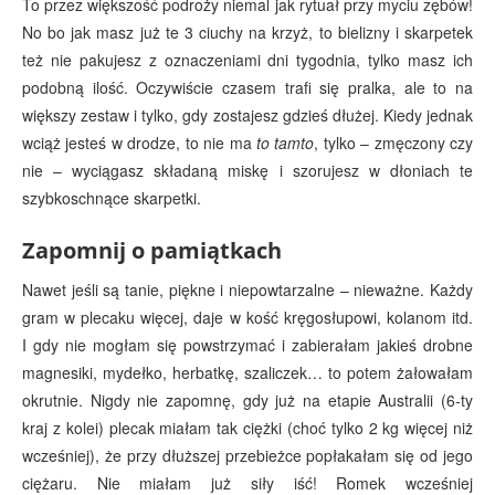
To przez większość podroży niemal jak rytuał przy myciu zębów!
No bo jak masz już te 3 ciuchy na krzyż, to bielizny i skarpetek
też nie pakujesz z oznaczeniami dni tygodnia, tylko masz ich
podobną ilość. Oczywiście czasem trafi się pralka, ale to na
większy zestaw i tylko, gdy zostajesz gdzieś dłużej. Kiedy jednak
wciąż jesteś w drodze, to nie ma
to tamto
, tylko – zmęczony czy
nie – wyciągasz składaną miskę i szorujesz w dłoniach te
szybkoschnące skarpetki.
Zapomnij o pamiątkach
Nawet jeśli są tanie, piękne i niepowtarzalne – nieważne. Każdy
gram w plecaku więcej, daje w kość kręgosłupowi, kolanom itd.
I gdy nie mogłam się powstrzymać i zabierałam jakieś drobne
magnesiki, mydełko, herbatkę, szaliczek… to potem żałowałam
okrutnie. Nigdy nie zapomnę, gdy już na etapie Australii (6-ty
kraj z kolei) plecak miałam tak ciężki (choć tylko 2 kg więcej niż
wcześniej), że przy dłuższej przebieżce popłakałam się od jego
ciężaru. Nie miałam już siły iść! Romek wcześniej