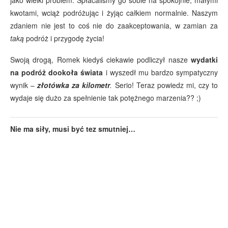
jako wielki problem. Spłacaliśmy go sobie na spokojnie, małymi
kwotami, wciąż podróżując i żyjąc całkiem normalnie. Naszym
zdaniem nie jest to coś nie do zaakceptowania, w zamian za
taką
podróż i przygodę życia!
Swoją drogą, Romek kiedyś ciekawie podliczył nasze
wydatki
na podróż dookoła świata
i wyszedł mu bardzo sympatyczny
wynik –
złotówka za kilometr
.
Serio! Teraz powiedz mi, czy to
wydaje się dużo za spełnienie tak potężnego marzenia?? ;)
Nie ma siły, musi być tez smutniej…