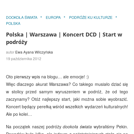
DOOKOŁA ŚWIATA
EUROPA
PODRÓŻE KU KULTURZE
POLSKA
Polska | Warszawa | Koncert DCD | Start w
podróży
autor
Ewa Ayana Wilczyńska
19 października 2012
Oto pierwszy wpis na blogu… ale emocje! :)
Więc dlaczego akurat Warszawa? Co takiego musiało dziać się
w stolicy przed samym wyruszeniem w podróż, że od tego
zaczynamy? Otóż najlepszy start, jaki można sobie wyobrazić.
Koncert będący perełką wśród wszelkich wydarzeń kulturalnych!
Ale po kolei…
Na początek naszej podróży
dookoła świata
wybraliśmy Pekin.
Powodów było kilka, ale jednym z najistotniejszych stała się po