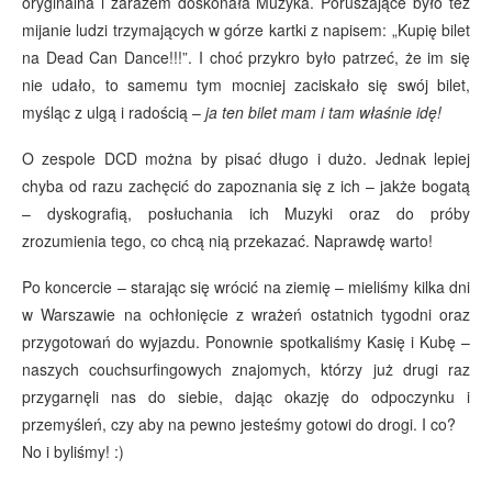
oryginalna i zarazem doskonała Muzyka. Poruszające było też
mijanie ludzi trzymających w górze kartki z napisem: „Kupię bilet
na Dead Can Dance!!!”. I choć przykro było patrzeć, że im się
nie udało, to samemu tym mocniej zaciskało się swój bilet,
myśląc z ulgą i radością –
ja ten bilet mam i tam właśnie idę!
O zespole DCD można by pisać długo i dużo. Jednak lepiej
chyba od razu zachęcić do zapoznania się z ich – jakże bogatą
– dyskografią, posłuchania ich Muzyki oraz do próby
zrozumienia tego, co chcą nią przekazać. Naprawdę warto!
Po koncercie – starając się wrócić na ziemię – mieliśmy kilka dni
w Warszawie na ochłonięcie z wrażeń ostatnich tygodni oraz
przygotowań do wyjazdu. Ponownie spotkaliśmy Kasię i Kubę –
naszych couchsurfingowych znajomych, którzy już drugi raz
przygarnęli nas do siebie, dając okazję do odpoczynku i
przemyśleń, czy aby na pewno jesteśmy gotowi do drogi. I co?
No i byliśmy! :)