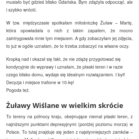
musiało być gdzieś blisko Gdańska. Bym zdążyła odpocząć, ale
i szybko wrócić.
W tzw. międzyczasie spotkałam miłośniczkę Żuław – Martę,
która opowiadała o nich z takim zapałem, że mocno
zaintrygowała mnie tym miejscem. A gdy zobaczyłam jej zdjęcia,
to już w ogóle uznałam, że to trzeba zobaczyć na własne oczy.
Kropką nad i okazał się fakt, że nie zdążę przygotować się
kondycyjnie do wyprawy i uznałam, że płaski teren i w razie
czego blisko domu, wydaje się idealnym rozwiązaniem. I był!
Decyzja i miejsce trafione w 10-kę!
Pogoda też.
Żuławy Wiślane w wielkim skrócie
To tereny na północy kraju, obejmujące niemal płaski teren, z
najniższymi punktami depresyjnymi (poniżej poziomu morza) w
Polsce. To tutaj znajduje się jeden z najsłynniejszych zamków –