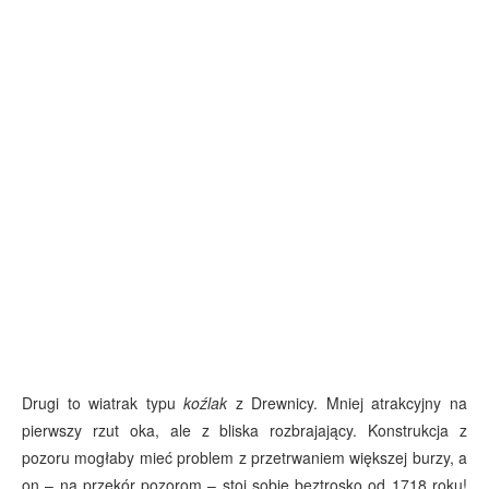
Drugi to wiatrak typu
koźlak
z Drewnicy. Mniej atrakcyjny na
pierwszy rzut oka, ale z bliska rozbrajający. Konstrukcja z
pozoru mogłaby mieć problem z przetrwaniem większej burzy, a
on – na przekór pozorom – stoi sobie beztrosko od 1718 roku!