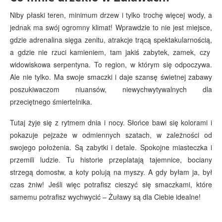
Niby płaski teren, minimum drzew i tylko trochę więcej wody, a
jednak ma swój ogromny klimat! Wprawdzie to nie jest miejsce,
gdzie adrenalina sięga zenitu, atrakcje trącą spektakularnością,
a gdzie nie rzuci kamieniem, tam jakiś zabytek, zamek, czy
widowiskowa serpentyna. To region, w którym się odpoczywa.
Ale nie tylko. Ma swoje smaczki i daje szansę świetnej zabawy
poszukiwaczom niuansów, niewychwytywalnych dla
przeciętnego śmiertelnika.
Tutaj żyje się z rytmem dnia i nocy. Słońce bawi się kolorami i
pokazuje pejzaże w odmiennych szatach, w zależności od
swojego położenia. Są zabytki i detale. Spokojne miasteczka i
przemili ludzie. Tu historie przeplatają tajemnice, bociany
strzegą domostw, a koty polują na myszy. A gdy byłam ja, był
czas żniw! Jeśli więc potrafisz cieszyć się smaczkami, które
samemu potrafisz wychwycić – Żuławy są dla Ciebie idealne!