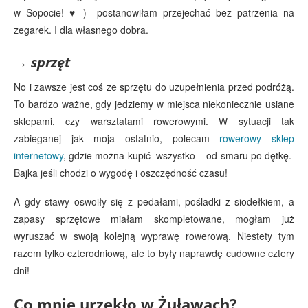
w Sopocie! ♥ ) postanowiłam przejechać bez patrzenia na
zegarek. I dla własnego dobra.
→
sprzęt
No i zawsze jest coś ze sprzętu do uzupełnienia przed podróżą.
To bardzo ważne, gdy jedziemy w miejsca niekoniecznie usiane
sklepami, czy warsztatami rowerowymi. W sytuacji tak
zabieganej jak moja ostatnio, polecam
rowerowy sklep
internetowy
, gdzie można kupić wszystko – od smaru po dętkę.
Bajka jeśli chodzi o wygodę i oszczędność czasu!
A gdy stawy oswoiły się z pedałami, pośladki z siodełkiem, a
zapasy sprzętowe miałam skompletowane, mogłam już
wyruszać w swoją kolejną wyprawę rowerową. Niestety tym
razem tylko czterodniową, ale to były naprawdę cudowne cztery
dni!
Co mnie urzekło w Żuławach?