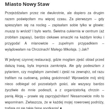
Miasto Nowy Staw
Przejeżdżałam przez nie dwukrotnie, ale dopiero za drugim
razem poświęciłam mu więcej czasu. Za pierwszym – gdy
spieszyłam się na nocleg – zapisałam sobie tylko w głowie:
muszę tu wrócić!
I było warto. Świetna cukiernia w centrum (aż
zrobiłam zapasy), bardzo ciekawe smaczki na każdym kroku i
przygoda! A mianowicie – zupełnym przypadkiem –
wylądowałam na Chrzcinach! Małego Mikołaja. :) Jak?
W jedynej czynnej restauracji, gdzie mogłam zjeść obiad przed
dalszą trasą, była impreza zamknięta. Ale gdy podeszłam z
pytaniem, czy mogłabym zamówić i zjeść na zewnątrz, od razu
trafiłam na cudowną, polską gościnność! Wprawdzie mój strój
nieco odbiegał od pozostałych gości, ale wszyscy bardzo
życzliwie do mnie podeszli, a z organizatorką chrzcin –
panią Alicją – prawie się zaprzyjaźniłam! Niesamowicie miło to
wspominam. Zwłaszcza, że w każdej mojej rowerowej podróży,
trafiają mi się takie fajne spotkania! ♥