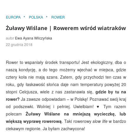
EUROPA
POLSKA
ROWER
Żuławy Wiślane | Rowerem wśród wiatraków
autor
Ewa Ayana Wilczyńska
22 grudnia 2018
Rower to wspaniały środek transportu! Jest ekologiczny, dba o
naszą kondycję, a do tego możemy wjechać w miejsca, gdzie
cztery koła nie mają szans. Zatem, gdy przychodzi ten czas w
roku, gdy łaskawość słońca daje nam temperatury powyżej 20
stopni Celcjusza, wiele z nas zastanawia się,
gdzie by tu na
rower?
Ja zawsze odpowiadam – w Polskę! Poznawać swój kraj
od podszewki. Wolniej i pełniej. Uwielbiam! ♥ Tym razem
polecam
Żuławy Wiślane na mniejszą wycieczkę, lub
większą wyprawę rowerową
. Taki rowerowy
slow life
w bardzo
ciekawym regionie. Ja byłam zachwycona!