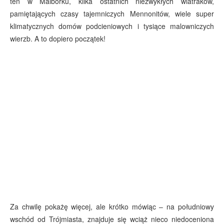
ten w Malborku, kilka ostatnich niezwykłych wiatraków,
pamiętających czasy tajemniczych Mennonitów, wiele super
klimatycznych domów podcieniowych i tysiące malowniczych
wierzb. A to dopiero początek!
Za chwilę pokażę więcej, ale krótko mówiąc – na południowy
wschód od Trójmiasta, znajduje się wciąż nieco niedoceniona