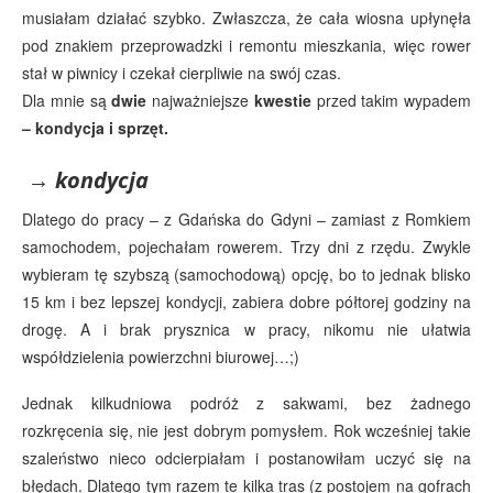
musiałam działać szybko. Zwłaszcza, że cała wiosna upłynęła
pod znakiem przeprowadzki i remontu mieszkania, więc rower
stał w piwnicy i czekał cierpliwie na swój czas.
Dla mnie są
dwie
najważniejsze
kwestie
przed takim wypadem
– kondycja i sprzęt.
→
kondycja
Dlatego do pracy – z Gdańska do Gdyni – zamiast z Romkiem
samochodem, pojechałam rowerem. Trzy dni z rzędu. Zwykle
wybieram tę szybszą (samochodową) opcję, bo to jednak blisko
15 km i bez lepszej kondycji, zabiera dobre półtorej godziny na
drogę. A i brak prysznica w pracy, nikomu nie ułatwia
współdzielenia powierzchni biurowej…;)
Jednak kilkudniowa podróż z sakwami, bez żadnego
rozkręcenia się, nie jest dobrym pomysłem. Rok wcześniej takie
szaleństwo nieco odcierpiałam i postanowiłam uczyć się na
błędach. Dlatego tym razem te kilka tras (z postojem na gofrach