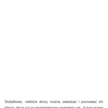
Dodatkowo, niektóre domy można zwiedzać i poznawać ich
klimat, ale to już po wcześniejszym umówieniu się. Ja tym razem