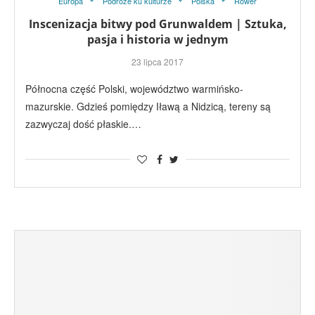
Europa
Podróże ku kulturze
Polska
Rower
Inscenizacja bitwy pod Grunwaldem | Sztuka,
pasja i historia w jednym
23 lipca 2017
Północna część Polski, województwo warmińsko-
mazurskie. Gdzieś pomiędzy Iławą a Nidzicą, tereny są
zazwyczaj dość płaskie.…