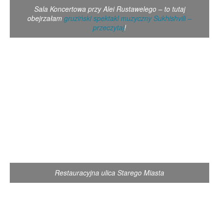
Sala Koncertowa przy Alei Rustawelego – to tutaj
obejrzałam
gruziński spektakl muzyczny Sukhishvili –
przeczytaj
!
Restauracyjna ulica Starego Miasta