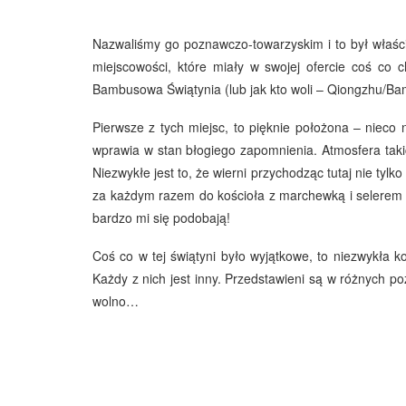
Nazwaliśmy go poznawczo-towarzyskim i to był właści
miejscowości, które miały w swojej ofercie coś co 
Bambusowa Świątynia (lub jak kto woli – Qiongzhu/Ba
Pierwsze z tych miejsc, to pięknie położona – nieco 
wprawia w stan błogiego zapomnienia. Atmosfera taki
Niezwykłe jest to, że wierni przychodząc tutaj nie tyl
za każdym razem do kościoła z marchewką i selerem i
bardzo mi się podobają!
Coś co w tej świątyni było wyjątkowe, to niezwykła ko
Każdy z nich jest inny. Przedstawieni są w różnych po
wolno…