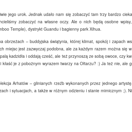
wie jego urok. Jednak udało nam się zobaczyć tam trzy bardzo cieka
chcieliśmy zobaczyć na własne oczy. Ale o nich będą osobne wpisy
mboo Temple), dystrykt Guandu i bagienny park Xihua.
na obrzeżach – buddyjska świątynia, której klimat, spokój i zapach ws
ch miejsc jest zazwyczaj podobna, ale za każdym razem można się w 
ko palą kadzidła i oddają cześć, ale też przynoszą ze sobą owoce, czy 
 kłaść je z pobożnym wyrazem twarzy na Ołtarzu? :) Ja też nie, ale g
lekcja Arhatów – glinianych rzeźb wykonanych przez jednego artystę, 
zach i sytuacjach, a także w różnym odzieniu i stanie mimicznym ;). 