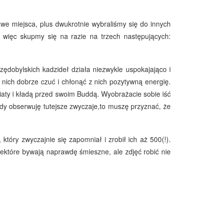
we miejsca, plus dwukrotnie wybraliśmy się do innych
, więc skupmy się na razie na trzech następujących:
zędobylskich kadzideł działa niezwykle uspokajająco i
nich dobrze czuć i chłonąć z nich pozytywną energię.
kwiaty i kładą przed swoim Buddą. Wyobrażacie sobie iść
dy obserwuję tutejsze zwyczaje,to muszę przyznać, że
który zwyczajnie się zapomniał i zrobił ich aż 500(!).
Niektóre bywają naprawdę śmieszne, ale zdjęć robić nie