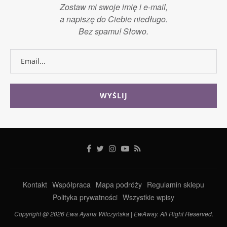
Zostaw mi swoje imię i e-mail,
a napiszę do Ciebie niedługo.
Bez spamu! Słowo.
Kontakt
Współpraca
Mapa podróży
Regulamin sklepu
Polityka prywatności
Wszystkie wpisy
Copyright @ 2026 Ewa Ayana Wilczyńska | EwAway. All Right Reserved.