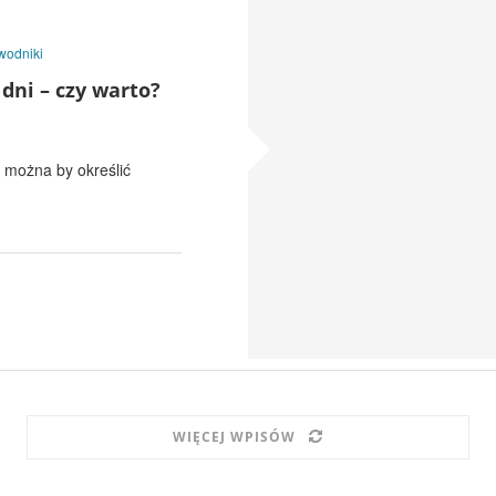
wodniki
dni – czy warto?
j można by określić
WIĘCEJ WPISÓW