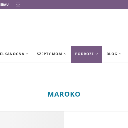
ERAU
WIELKANOCNA
SZEPTY MOAI
PODRÓŻE
BLOG
MAROKO