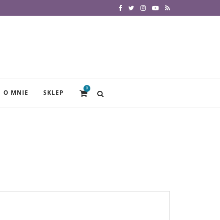
0
O MNIE
SKLEP