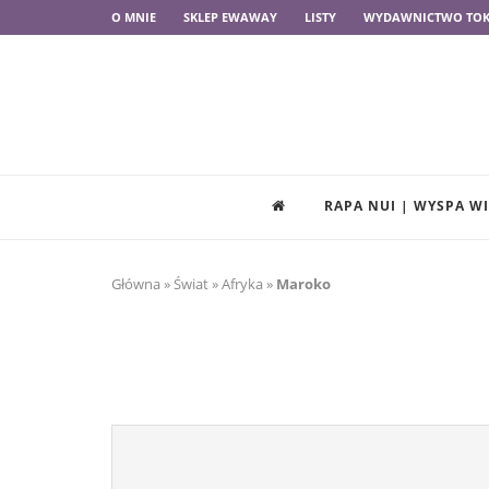
O MNIE
SKLEP EWAWAY
LISTY
WYDAWNICTWO TOK
RAPA NUI | WYSPA 
Główna
»
Świat
»
Afryka
»
Maroko